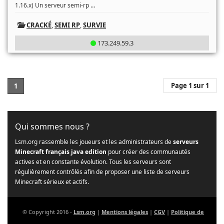
...
1.16.x) Un serveur semi-rp
CRACKÉ
,
SEMI RP
,
SURVIE
173.249.59.3
Page 1 sur 1
1
Qui sommes nous ?
Lsm.org rassemble les joueurs et les administrateurs de
serveurs
Minecraft français java edition
pour créer des communautés
actives et en constante évolution. Tous les serveurs sont
régulièrement contrôlés afin de proposer une liste de serveurs
Minecraft sérieux et actifs.
© Copyright 2016 -
Lsm.org
|
Mentions légales
|
CGV
|
Politique de