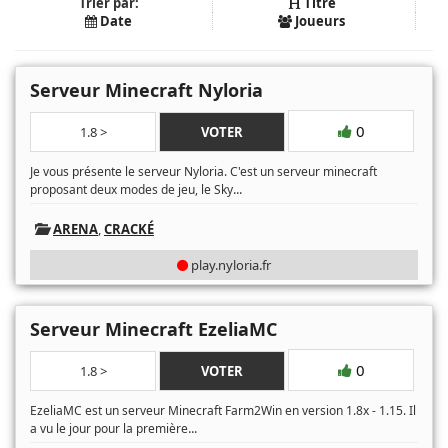
Trier par:
Titre
Date
Joueurs
Serveur Minecraft Nyloria
0
1.8 >
VOTER
Je vous présente le serveur Nyloria. C'est un serveur minecraft
...
proposant deux modes de jeu, le Sky
ARENA
,
CRACKÉ
play.nyloria.fr
Serveur Minecraft EzeliaMC
0
1.8 >
VOTER
EzeliaMC est un serveur Minecraft Farm2Win en version 1.8x - 1.15. Il
...
a vu le jour pour la première