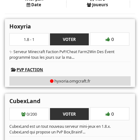
Date
Joueurs
Hoxyria
0
1.8 - 1
VOTER
✨ Serveur Minecraft Faction PvP/Cheat Farm2Win Des Évent
...
programmé tous les jours sur la ma
PVP FACTION
hyxoria.omgcraft.fr
CubexLand
0
0/200
VOTER
​CubexLand est un tout nouveau serveur mini-jeux en 1.8.x.
...
CubexLand qui propose un PvP Box,BrainF