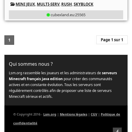
MINI JEUX
,
MULTI-SERV
,
RUSH
,
SKYBLOCK
cubexland.eu:25565
Page 1 sur 1
1
Qui sommes nous ?
Lsm.org rassemble les joueurs et les administrateurs de
serveurs
Minecraft français java edition
pour créer des communautés
actives et en constante évolution. Tous les serveurs sont
régulièrement contrôlés afin de proposer une liste de serveurs
Minecraft sérieux et actifs.
© Copyright 2016 -
Lsm.org
|
Mentions légales
|
CGV
|
Politique de
confidentialité