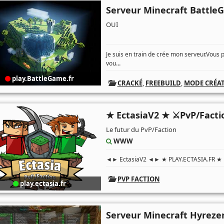
Serveur Minecraft Battl
OUI
Je suis en train de crée mon serveur.Vous
...
vou
play.BattleGame.fr
CRACKÉ
,
FREEBUILD
,
MODE CRÉAT
★ EctasiaV2 ★ ⚔️PvP/Fact
Le futur du PvP/Faction
WWW
◄► EctasiaV2 ◄► ★ PLAY.ECTASIA.FR ★ ⚔
PVP FACTION
play.ectasia.fr
Serveur Minecraft Hyreze