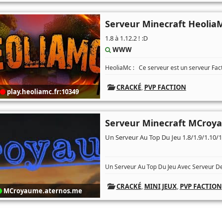
Serveur Minecraft Heolia
1.8 à 1.12.2 ! :D
WWW
HeoliaMc : Ce serveur est un serveur Fact
CRACKÉ
,
PVP FACTION
play.heoliamc.fr:10349
Serveur Minecraft MCroy
Un Serveur Au Top Du Jeu 1.8/1.9/1.10/1
Un Serveur Au Top Du Jeu Avec Serveur De 
CRACKÉ
,
MINI JEUX
,
PVP FACTION
MCroyaume.aternos.me