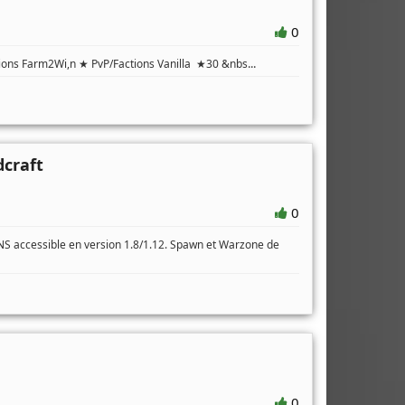
0
...
ions Farm2Wi,n ★ PvP/Factions Vanilla ★30 &nbs
craft
0
S accessible en version 1.8/1.12. Spawn et Warzone de
a
0