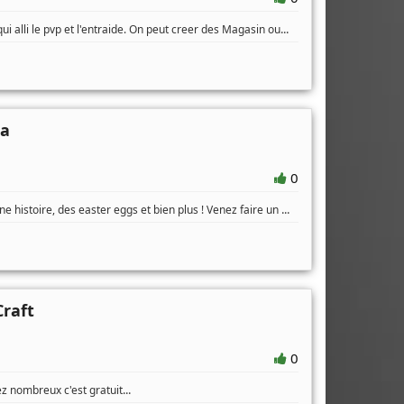
...
i alli le pvp et l'entraide. On peut creer des Magasin ou
ia
0
...
e histoire, des easter eggs et bien plus ! Venez faire un
raft
0
...
z nombreux c'est gratuit