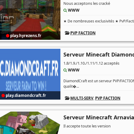
Nous acceptons les cracké
WWW
★ De nombreuses exclusivités ★ PvP/Fact
PVP FACTION
play.hyrezens.fr
Serveur Minecaft Diamond
1.8/1.9./1.10./1.11/1.12 acceptés
WWW
DiamondCraft est un serveur PVP/FACTION
...
qualit�
play.diamondcraft.fr
MULTI-SERV
,
PVP FACTION
Serveur Minecraft Arnavi
Il accepte toute les version