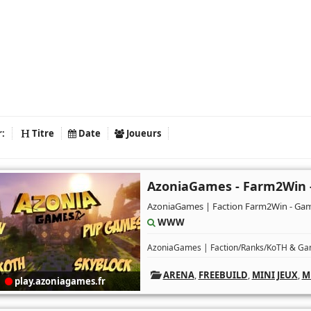
r:
Titre
Date
Joueurs
AzoniaGames - Farm2Win 
AzoniaGames | Faction Farm2Win - Gam
WWW
AzoniaGames | Faction/Ranks/KoTH & Game
ARENA
,
FREEBUILD
,
MINI JEUX
,
M
play.azoniagames.fr