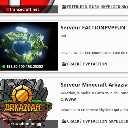
FREEBUILD
,
RUSH
,
SKYBLOCK
,
SK
francecraft.net
Serveur FACTIONPVPFUN
oui
serveur pvp faction nouveaux en cour de c
CRACKÉ
,
PVP FACTION
151.80.109.158:25202
Serveur Minecraft Arkazi
Arkaziah, le meilleur Farm2Win de Fran
WWW
Arkaziah est un serveur SkyBlock qui va bie
CRACKÉ
,
PVP FACTION
,
SKYBLOC
arkaziah.mine.gg