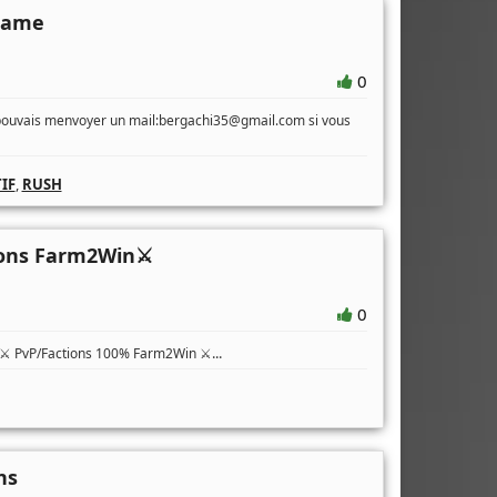
eGame
0
 pouvais menvoyer un mail:
bergachi35@gmail.com
si vous
IF
,
RUSH
ions Farm2Win⚔️
0
...
️ PvP/Factions 100% Farm2Win ⚔
ns