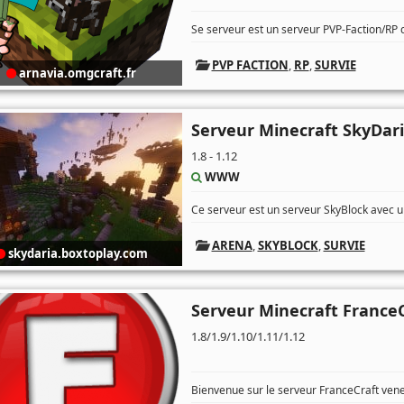
Se serveur est un serveur PVP-Faction/RP qu
PVP FACTION
,
RP
,
SURVIE
arnavia.omgcraft.fr
Serveur Minecraft SkyDar
1.8 - 1.12
WWW
Ce serveur est un serveur SkyBlock avec un
ARENA
,
SKYBLOCK
,
SURVIE
skydaria.boxtoplay.com
Serveur Minecraft FranceC
1.8/1.9/1.10/1.11/1.12
Bienvenue sur le serveur FranceCraft vene