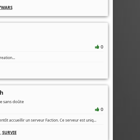
YWARS
0
...
reation
ah
ce sans doûte
0
...
ntôt accueillir un serveur Faction. Ce serveur est uniq
K
,
SURVIE