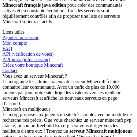
Minecraft français java edition
pour créer des communautés
actives et en constante évolution. Tous les serveurs sont
régulièrement contrôlés afin de proposer une liste de serveurs
Minecraft sérieux et actifs.
Liens utiles
Ajouter un serveur
Mon compte
FAQ
API (vérification de votes)
API infos (infos serveur)
Créez votre boutique Minecraft
Contact
Vous avez un serveur Minecraft ?
Lsm.org aide les administrateurs de serveur Minecraft à faire
connaitre leur communauté. Avec un trafic de plus de 10.000
joueurs par jour, notre site dirige les visiteurs vers les meilleurs
serveurs Minecraft et affiche les nouveaux serveurs en page
d’accueil.
Minecraft en multijoueur
Lsm.org propose aux joueurs un site très simple avec un module de
recherche très précis. Que vous cherchiez un serveur minecraft pvp,
cracké, prison ou freebuild lsm.org sera vous diriger vers les
meilleurs d'entre eux ! Trouvez un
serveur Minecraft multijoueur
,
entrez l'ip du serveur dans votre client Minecraft et jouez !