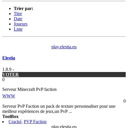
Trier par:
Titre
Date
Joueurs
Liste
play.elestia.eu
Elestia
1.8.9 -
VOTER
0
Serveur Minecraft PvP faction
WWW
0
Serveur PvP Faction un pack de texture personnaliser pour une
meilleur expériences de jeux,un PvP
...
ToolBox
Cracké
,
PVP Faction
play.elestia.eu