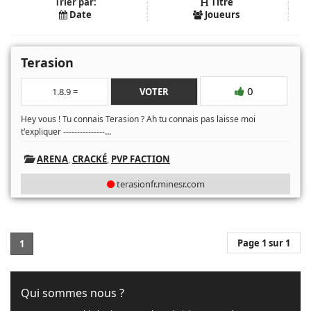
Trier par:
Titre
Date
Joueurs
Terasion
0
1.8.9 =
VOTER
Hey vous ! Tu connais Terasion ? Ah tu connais pas laisse moi
...
t'expliquer ---------------
ARENA
,
CRACKÉ
,
PVP FACTION
terasionfr.minesr.com
Page 1 sur 1
1
Qui sommes nous ?