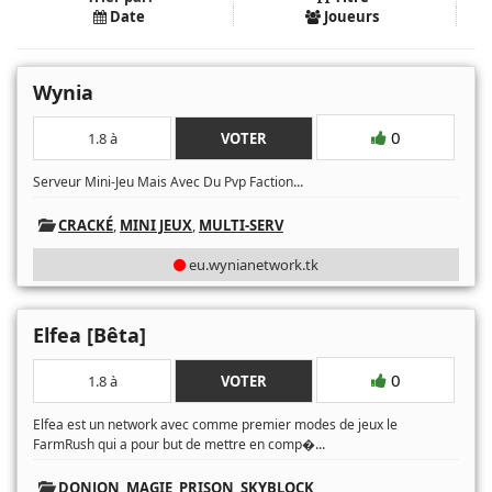
Date
Joueurs
Wynia
0
1.8 à
VOTER
...
Serveur Mini-Jeu Mais Avec Du Pvp Faction
CRACKÉ
,
MINI JEUX
,
MULTI-SERV
eu.wynianetwork.tk
Elfea [Bêta]
0
1.8 à
VOTER
Elfea est un network avec comme premier modes de jeux le
...
FarmRush qui a pour but de mettre en comp�
DONJON
,
MAGIE
,
PRISON
,
SKYBLOCK