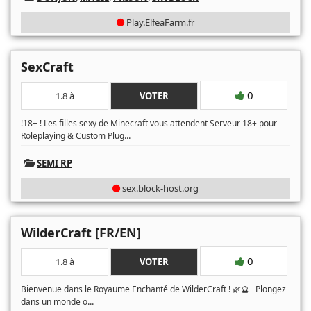
Play.ElfeaFarm.fr
SexCraft
0
1.8 à
VOTER
!18+ ! Les filles sexy de Minecraft vous attendent Serveur 18+ pour
...
Roleplaying & Custom Plug
SEMI RP
sex.block-host.org
WilderCraft [FR/EN]
0
1.8 à
VOTER
Bienvenue dans le Royaume Enchanté de WilderCraft ! 🌿🔮 Plongez
...
dans un monde o