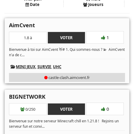
Date
Joueurs
AimCvent
1
1.8 à
VOTER
Bienvenue à toi sur AimCvent 👋# 1. Qui sommes-nous ? 💫 AimCvent
...
n'a de c
MINI JEUX
,
SURVIE
,
UHC
castle-clash.aimcvent.fr
BIGNETWORK
0
0/250
VOTER
Bienvenue sur notre serveur Minecraft chill en 1.21.8 ! Rejoins un
...
serveur fun et convi