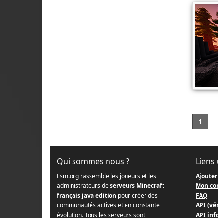
1
Qui sommes nous ?
Liens 
Lsm.org rassemble les joueurs et les
Ajouter
administrateurs de
serveurs Minecraft
Mon co
français java edition
pour créer des
FAQ
communautés actives et en constante
API (vér
évolution. Tous les serveurs sont
API info