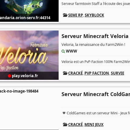
Serveur farmtovin Staff a l'écoute des jou
SEMI RP
,
SKYBLOCK
andaria.orion-serv.fr:44314
Serveur Minecraft Veloria
Veloria, la renaissance du Farm2Win !
WWW
Veloria est un PvP-Faction 100% Farm2Win 
CRACKÉ
,
PVP FACTION
,
SURVIE
play.veloria.fr
Serveur Minecraft ColdG
💗 ColdGames est un serveur Mini - Jeux f
CRACKÉ
,
MINI JEUX