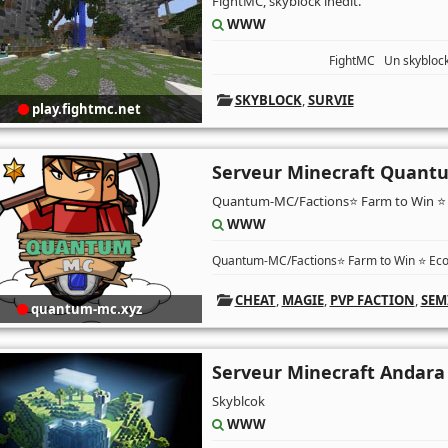
FightMC, skyblock inédit.
WWW
FightMC Un skyblock jama
SKYBLOCK
,
SURVIE
play.fightmc.net
Serveur Minecraft Quan
Quantum-MC/Factions⭐️ Farm to Win ⭐️
WWW
Quantum-MC/Factions⭐️ Farm to Win ⭐️ Ec
CHEAT
,
MAGIE
,
PVP FACTION
,
SEM
quantum-mc.xyz
Serveur Minecraft Andara
Skyblcok
WWW