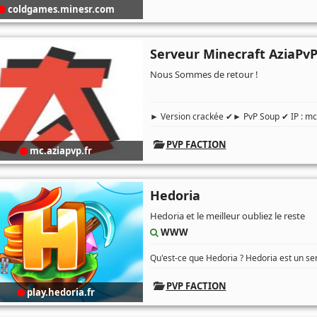
coldgames.minesr.com
Serveur Minecraft AziaPv
Nous Sommes de retour !
► Version crackée ✔► PvP Soup ✔ IP : mc.a
PVP FACTION
mc.aziapvp.fr
Hedoria
Hedoria et le meilleur oubliez le reste
WWW
Qu'est-ce que Hedoria ? Hedoria est un s
PVP FACTION
play.hedoria.fr