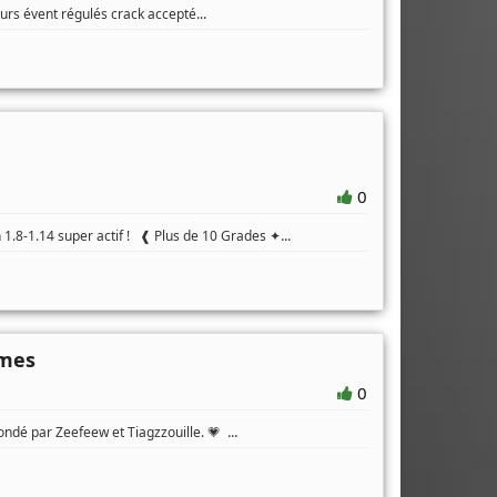
...
eurs évent régulés crack accepté
0
...
1.8-1.14 super actif ! ❰ Plus de 10 Grades ✦
ames
0
...
ondé par Zeefeew et Tiagzzouille. 💗