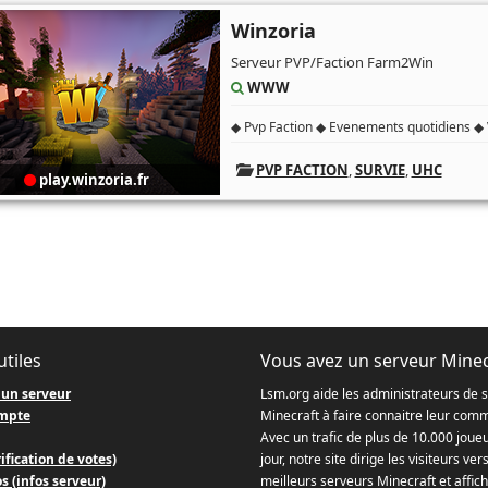
Winzoria
Serveur PVP/Faction Farm2Win
WWW
◆ Pvp Faction ◆ Evenements quotidiens ◆
PVP FACTION
,
SURVIE
,
UHC
play.winzoria.fr
utiles
Vous avez un serveur Minec
 un serveur
Lsm.org aide les administrateurs de 
mpte
Minecraft à faire connaitre leur com
Avec un trafic de plus de 10.000 joue
ification de votes)
jour, notre site dirige les visiteurs ver
s (infos serveur)
meilleurs serveurs Minecraft et affich