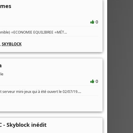
ames
0
...
isponible) ⭐ECONOMIE EQUILIBREE ⭐MÉT
,
SKYBLOCK
a
le
0
...
t serveur mini-jeux qui à été ouvert le 02/07/19.
 - Skyblock inédit