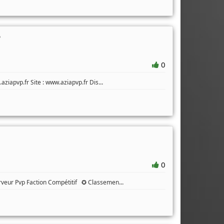
P
0
...
ziapvp.fr Site : www.aziapvp.fr Dis
0
...
erveur Pvp Faction Compétitif ✪ Classemen