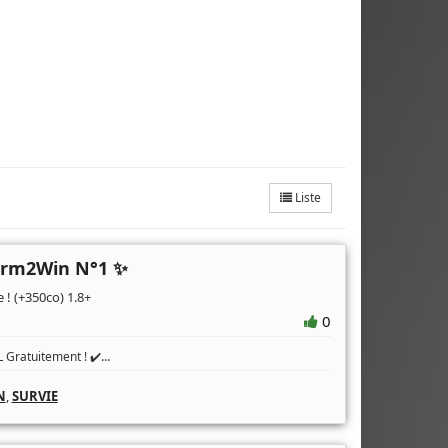
Liste
arm2Win N°1 ✨
! (+350co) 1.8+
0
...
L Gratuitement ! ✔️
N
,
SURVIE