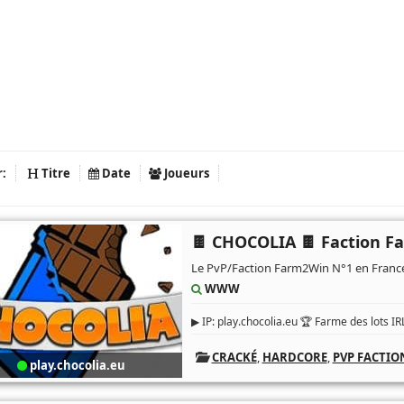
r:
Titre
Date
Joueurs
🍫 CHOCOLIA 🍫 Faction F
Le PvP/Faction Farm2Win N°1 en France 
WWW
▶ IP: play.chocolia.eu 🏆 Farme des lots IR
CRACKÉ
,
HARDCORE
,
PVP FACTIO
play.chocolia.eu