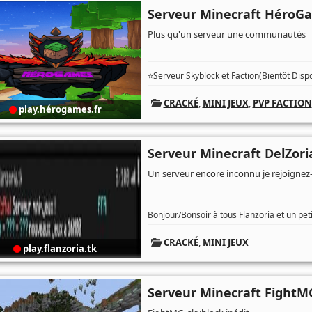
Serveur Minecraft HéroG
Plus qu'un serveur une communautés
⭐Serveur Skyblock et Faction(Bientôt D
CRACKÉ
,
MINI JEUX
,
PVP FACTION
play.hérogames.fr
Serveur Minecraft DelZori
Un serveur encore inconnu je rejoignez-
Bonjour/Bonsoir à tous Flanzoria et un peti
CRACKÉ
,
MINI JEUX
play.flanzoria.tk
Serveur Minecraft FightMC