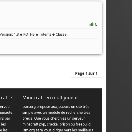
0
...
 Version: 1.8 ◆ KOTHS ◆ Totems ◆ Classe
Page 1 sur 1
raft ?
Minecraft en multijoueur
serveur
Lsm.org propose aux joueurs un site très
munauté.
simple avec un module de recherche très
urs par
précis. Que vous cherchiez un serveur
s les
minecraft pvp, cracké, prison ou freebuild
e les
lsm.org sera vous diriger vers les meilleurs