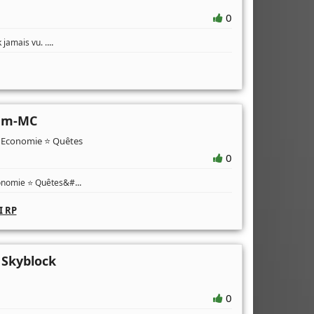
0
...
is vu. .
tum-MC
 Economie ⭐️ Quêtes
0
...
onomie ⭐️ Quêtes&#
I RP
 Skyblock
0