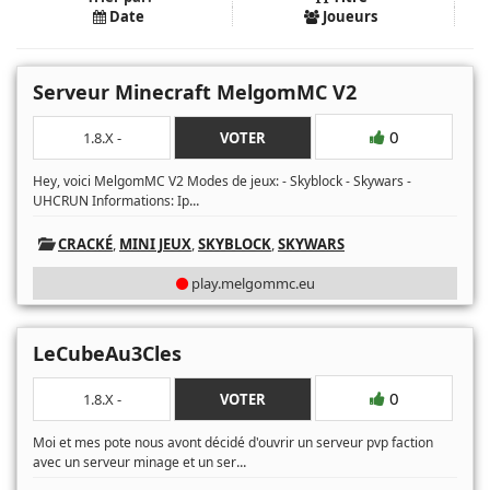
Date
Joueurs
Serveur Minecraft MelgomMC V2
0
1.8.X -
VOTER
Hey, voici MelgomMC V2 Modes de jeux: - Skyblock - Skywars -
...
UHCRUN Informations: Ip
CRACKÉ
,
MINI JEUX
,
SKYBLOCK
,
SKYWARS
play.melgommc.eu
LeCubeAu3Cles
0
1.8.X -
VOTER
Moi et mes pote nous avont décidé d'ouvrir un serveur pvp faction
...
avec un serveur minage et un ser