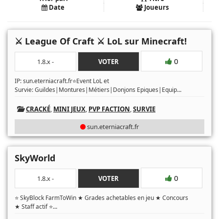
Date
Joueurs
⚔️ League Of Craft ⚔️ LoL sur Minecraft!
0
1.8.x -
VOTER
IP: sun.eterniacraft.fr⭐Event LoL et
...
Survie: Guildes|Montures|Métiers|Donjons Epiques|Equip
CRACKÉ
,
MINI JEUX
,
PVP FACTION
,
SURVIE
sun.eterniacraft.fr
SkyWorld
0
1.8.x -
VOTER
⭐ SkyBlock FarmToWin ★ Grades achetables en jeu ★ Concours
...
★ Staff actif ⭐