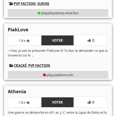
PVP FACTION
,
SURVIE
playpliquesmp.mine.fun
PiakLove
0
1.8.x �
VOTER
⇢ Hey, je vais te présenter PiakLove 🤨 Tu dois te demander ce que tu
...
trouveras sur le
CRACKÉ
,
PVP FACTION
play.piaklove.ovh
Athenia
0
1.8.x �
VOTER
Une guerre se déclencha en 431 av. J.-C. entre la Ligue de Délos et la