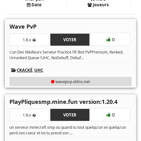
Date
Joueurs
Wave PvP
0
1.8.x �
VOTER
L'un Des Meilleurs Serveur Practice FR !Bot PvPPremium, Ranked,
...
Unranked Queue !UHC, NoDebuff, Debuf
CRACKÉ
,
UHC
wavepvp.ddns.net
PlayPliquesmp.mine.fun version:1.20.4
0
1.8.x �
VOTER
un serveur minecraft smp ou quand tu tout quelqu'un se quelqu'un
...
perd son coeur et toi tu prend son