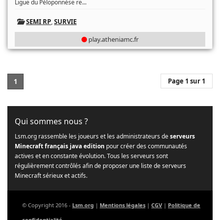
...
Ligue du Péloponnèse re
SEMI RP
,
SURVIE
play.atheniamc.fr
Page 1 sur 1
1
Qui sommes nous ?
Lsm.org rassemble les joueurs et les administrateurs de
serveurs
Minecraft français java edition
pour créer des communautés
actives et en constante évolution. Tous les serveurs sont
régulièrement contrôlés afin de proposer une liste de serveurs
Minecraft sérieux et actifs.
© Copyright 2016 -
Lsm.org
|
Mentions légales
|
CGV
|
Politique de
confidentialité