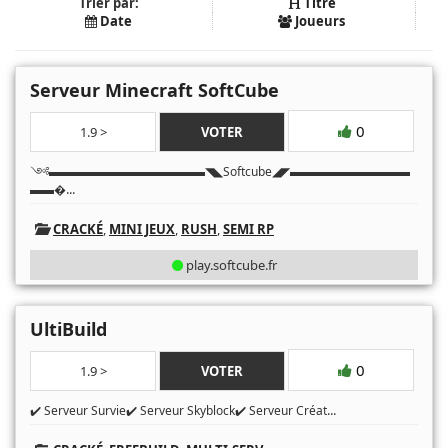
Trier par:
Titre
Date
Joueurs
Serveur Minecraft SoftCube
0
1.9 >
VOTER
༺▬▬▬▬▬▬▬▬▬▬▬▬▬◥◣Softcube◢◤▬▬▬▬▬▬▬▬▬▬
...
▬▬�
CRACKÉ
,
MINI JEUX
,
RUSH
,
SEMI RP
play.softcube.fr
UltiBuild
0
1.9 >
VOTER
...
✔️ Serveur Survie✔️ Serveur Skyblock✔️ Serveur Créat