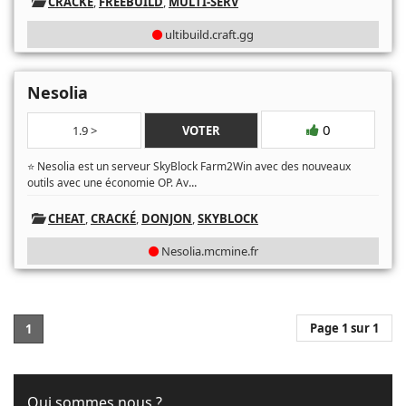
CRACKÉ
,
FREEBUILD
,
MULTI-SERV
ultibuild.craft.gg
Nesolia
0
1.9 >
VOTER
⭐ Nesolia est un serveur SkyBlock Farm2Win avec des nouveaux
...
outils avec une économie OP. Av
CHEAT
,
CRACKÉ
,
DONJON
,
SKYBLOCK
Nesolia.mcmine.fr
Page 1 sur 1
1
Qui sommes nous ?