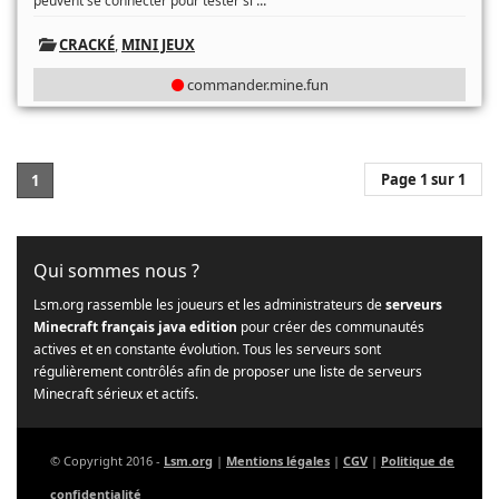
...
peuvent se connecter pour tester si
CRACKÉ
,
MINI JEUX
commander.mine.fun
Page 1 sur 1
1
Qui sommes nous ?
Lsm.org rassemble les joueurs et les administrateurs de
serveurs
Minecraft français java edition
pour créer des communautés
actives et en constante évolution. Tous les serveurs sont
régulièrement contrôlés afin de proposer une liste de serveurs
Minecraft sérieux et actifs.
© Copyright 2016 -
Lsm.org
|
Mentions légales
|
CGV
|
Politique de
confidentialité