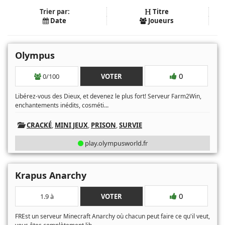
Trier par:
Titre
Date
Joueurs
Olympus
0
0/100
VOTER
Libérez-vous des Dieux, et devenez le plus fort! Serveur Farm2Win,
...
enchantements inédits, cosméti
CRACKÉ
,
MINI JEUX
,
PRISON
,
SURVIE
play.olympusworld.fr
Krapus Anarchy
0
1.9 à
VOTER
FREst un serveur Minecraft Anarchy où chacun peut faire ce qu'il veut,