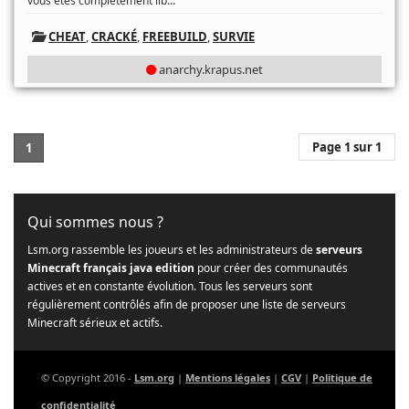
...
vous êtes complètement lib
CHEAT
,
CRACKÉ
,
FREEBUILD
,
SURVIE
anarchy.krapus.net
Page 1 sur 1
1
Qui sommes nous ?
Lsm.org rassemble les joueurs et les administrateurs de
serveurs
Minecraft français java edition
pour créer des communautés
actives et en constante évolution. Tous les serveurs sont
régulièrement contrôlés afin de proposer une liste de serveurs
Minecraft sérieux et actifs.
© Copyright 2016 -
Lsm.org
|
Mentions légales
|
CGV
|
Politique de
confidentialité