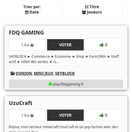
Trier par:
Titre
Date
Joueurs
FDQ GAMING
0
1.9.x �
VOTER
SKYBLOCK ► Commerce ★ Economie ★ Shop ★ Farm2Win ★ Staff
...
actif ★ Hôtel des ventes ★ G
DONJON
,
MINI JEUX
,
SKYBLOCK
play.fdqgaming.fr
UzuCraft
0
1.9.x �
VOTER
Bojour, mon serveur minecraft UzuCraft et un pvp-faction avec des