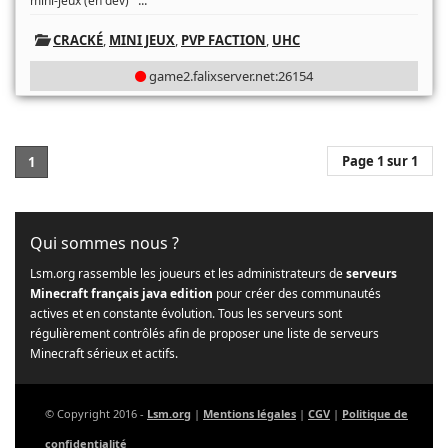
...
mini-jeux (en dev)
CRACKÉ
,
MINI JEUX
,
PVP FACTION
,
UHC
game2.falixserver.net:26154
Page 1 sur 1
1
Qui sommes nous ?
Lsm.org rassemble les joueurs et les administrateurs de
serveurs
Minecraft français java edition
pour créer des communautés
actives et en constante évolution. Tous les serveurs sont
régulièrement contrôlés afin de proposer une liste de serveurs
Minecraft sérieux et actifs.
© Copyright 2016 -
Lsm.org
|
Mentions légales
|
CGV
|
Politique de
confidentialité