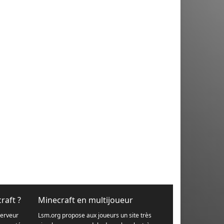
raft ?
Minecraft en multijoueur
serveur
Lsm.org propose aux joueurs un site très