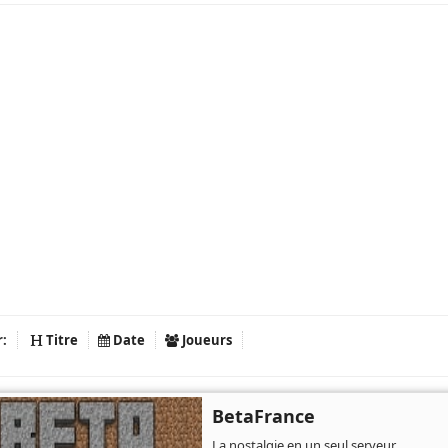
r:
Titre
Date
Joueurs
BetaFrance
La nostalgie en un seul serveur