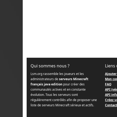
Qui sommes nous ?
Liens 
Lsm.org rassemble les joueurs et les
Ajouter
administrateurs de
serveurs Minecraft
Mon co
français java edition
pour créer des
FAQ
communautés actives et en constante
API (vér
évolution. Tous les serveurs sont
API info
régulièrement contrôlés afin de proposer une
Créez v
liste de serveurs Minecraft sérieux et actifs.
Contact