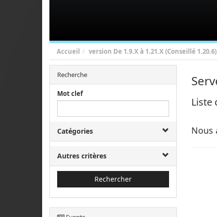
Accueil
version
De 1.9.X à 1.21.X (Conseillé 1.20.6)
Recherche
Serv
Mot clef
Liste
Nous 
Catégories
Autres critères
Rechercher