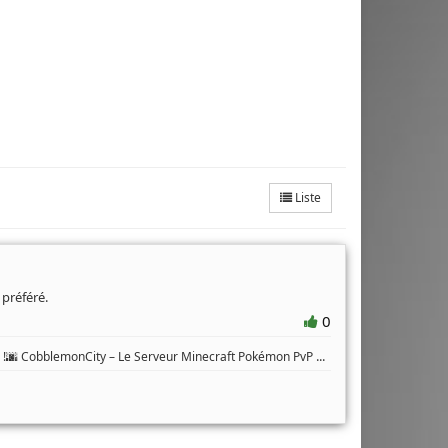
Liste
 préféré.
0
...
🌆 CobblemonCity – Le Serveur Minecraft Pokémon PvP