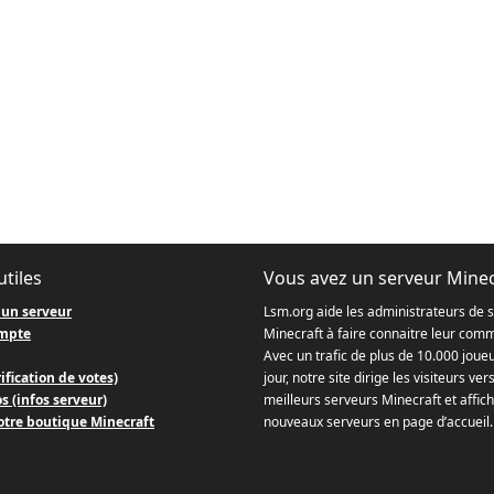
utiles
Vous avez un serveur Minec
 un serveur
Lsm.org aide les administrateurs de 
mpte
Minecraft à faire connaitre leur com
Avec un trafic de plus de 10.000 joue
ification de votes)
jour, notre site dirige les visiteurs ver
s (infos serveur)
meilleurs serveurs Minecraft et affich
otre boutique Minecraft
nouveaux serveurs en page d’accueil.