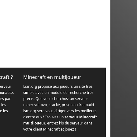
raft ?
Minecraft en multijoueur
serveur
Lsm.org propose aux joueurs un site très
munauté.
simple avec un module de recherche très
urs par
précis. Que vous cherchiez un serveur
s les
minecraft pvp, cracké, prison ou freebuild
e les
lsm.org sera vous diriger vers les meilleurs
d'entre eux ! Trouvez un
serveur Minecraft
multijoueur
, entrez l'ip du serveur dans
votre client Minecraft et jouez !