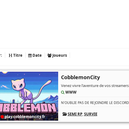
r:
Titre
Date
Joueurs
CobblemonCity
Venez vivre l'aventure de vos streamers
WWW
N'OUBLIE PAS DE REJOINDRE LE DISCORD !
SEMI RP
,
SURVIE
play.cobblemoncity.fr