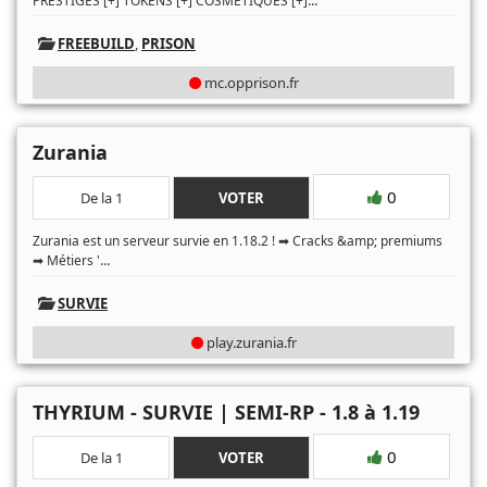
...
PRESTIGES [+] TOKENS [+] COSMÉTIQUES [+]
FREEBUILD
,
PRISON
mc.opprison.fr
Zurania
0
De la 1
VOTER
Zurania est un serveur survie en 1.18.2 ! ➡ Cracks &amp; premiums
...
➡ Métiers '
SURVIE
play.zurania.fr
THYRIUM - SURVIE | SEMI-RP - 1.8 à 1.19
0
De la 1
VOTER