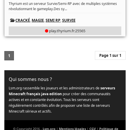
Thyrium est un serveur Survie/Semi-RP avec de multiples systèmes
...
révolutionnant le gameplay.Des sy
CRACKÉ
,
MAGIE
,
SEMI RP
,
SURVIE
play.thyrium.fr:25565
Page 1 sur 1
1
Qui sommes nous ?
Lsm.org rassemble les joueurs et les administrateurs de
serveurs
Minecraft français java edition
pour créer des communautés
actives et en constante évolution. Tous les serveurs sont
régulièrement contrôlés afin de proposer une liste de serveurs
Minecraft sérieux et actifs.
© Copyright 2016 -
Lsm.org
|
Mentions légales
|
CGV
|
Politique de