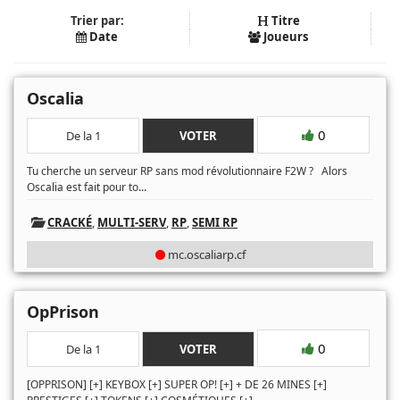
Trier par:
Titre
Date
Joueurs
Oscalia
0
De la 1
VOTER
Tu cherche un serveur RP sans mod révolutionnaire F2W ? Alors
...
Oscalia est fait pour to
CRACKÉ
,
MULTI-SERV
,
RP
,
SEMI RP
mc.oscaliarp.cf
OpPrison
0
De la 1
VOTER
[OPPRISON] [+] KEYBOX [+] SUPER OP! [+] + DE 26 MINES [+]