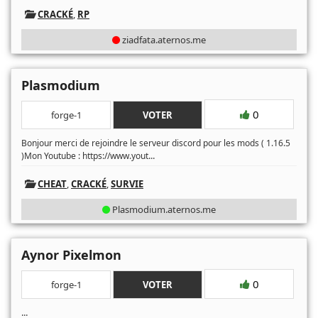
CRACKÉ
,
RP
ziadfata.aternos.me
Plasmodium
0
forge-1
VOTER
Bonjour merci de rejoindre le serveur discord pour les mods ( 1.16.5
...
)Mon Youtube : https://www.yout
CHEAT
,
CRACKÉ
,
SURVIE
Plasmodium.aternos.me
Aynor Pixelmon
0
forge-1
VOTER
...