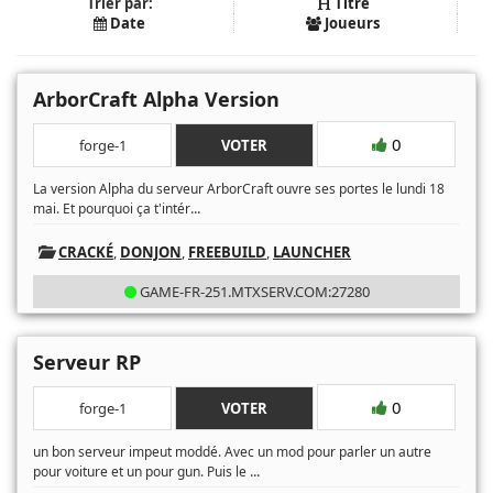
Trier par:
Titre
Date
Joueurs
ArborCraft Alpha Version
0
forge-1
VOTER
La version Alpha du serveur ArborCraft ouvre ses portes le lundi 18
...
mai. Et pourquoi ça t'intér
CRACKÉ
,
DONJON
,
FREEBUILD
,
LAUNCHER
GAME-FR-251.MTXSERV.COM:27280
Serveur RP
0
forge-1
VOTER
un bon serveur impeut moddé. Avec un mod pour parler un autre
...
pour voiture et un pour gun. Puis le