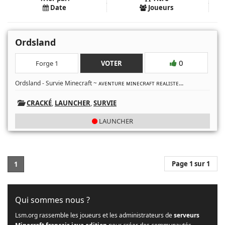
Date
Joueurs
Ordsland
0
Forge 1
VOTER
...
Ordsland - Survie Minecraft ~ ᴀᴠᴇɴᴛᴜʀᴇ ᴍɪɴᴇᴄʀᴀꜰᴛ ʀᴇᴀʟɪꜱᴛᴇ
CRACKÉ
,
LAUNCHER
,
SURVIE
LAUNCHER
Page 1 sur 1
1
Qui sommes nous ?
Lsm.org rassemble les joueurs et les administrateurs de
serveurs