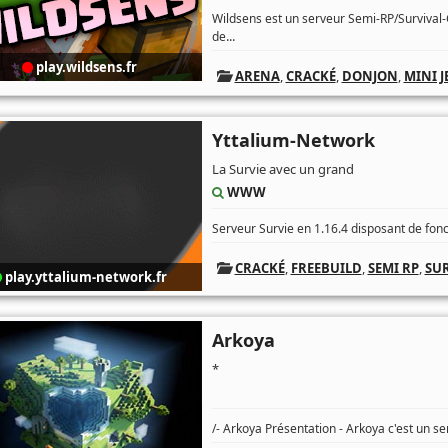
Wildsens est un serveur Semi-RP/Survival-
...
de
play.wildsens.fr
ARENA
,
CRACKÉ
,
DONJON
,
MINI J
Yttalium-Network
La Survie avec un grand
WWW
Serveur Survie en 1.16.4 disposant de fonc
CRACKÉ
,
FREEBUILD
,
SEMI RP
,
SUR
play.yttalium-network.fr
Arkoya
*
/- Arkoya Présentation - Arkoya c'est un 