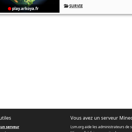
SURVIE
play.arkoya.fr
utiles
Vous avez un serveur Minec
 un serveur
Lsm.org aide les administrateurs de 