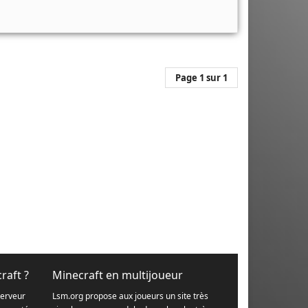
Page 1 sur 1
raft ?
Minecraft en multijoueur
serveur
Lsm.org propose aux joueurs un site très