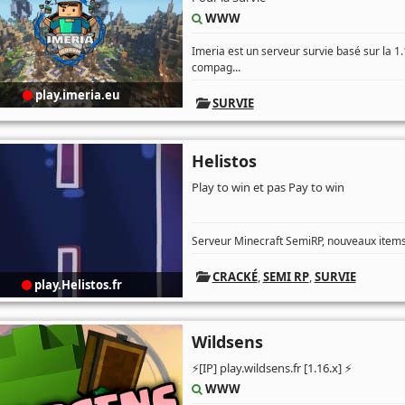
WWW
Imeria est un serveur survie basé sur la
...
compag
play.imeria.eu
SURVIE
Helistos
Play to win et pas Pay to win
Serveur Minecraft SemiRP, nouveaux items/a
CRACKÉ
,
SEMI RP
,
SURVIE
play.Helistos.fr
Wildsens
⚡[IP] play.wildsens.fr [1.16.x] ⚡
WWW