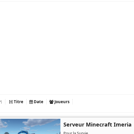
r:
Titre
Date
Joueurs
Serveur Minecraft Imeria
Pour la Survie