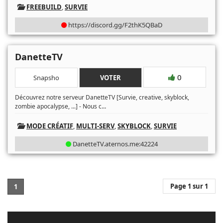
FREEBUILD
,
SURVIE
https://discord.gg/F2thK5QBaD
DanetteTV
0
Snapsho
VOTER
Découvrez notre serveur DanetteTV [Survie, creative, skyblock,
...
zombie apocalypse, ...] - Nous c
MODE CRÉATIF
,
MULTI-SERV
,
SKYBLOCK
,
SURVIE
DanetteTV.aternos.me:42224
Page 1 sur 1
1