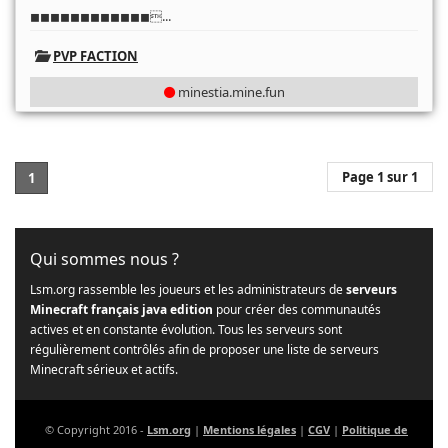
...
◼◼◼◼◼◼◼◼◼◼◼◼
PVP FACTION
minestia.mine.fun
Page 1 sur 1
1
Qui sommes nous ?
Lsm.org rassemble les joueurs et les administrateurs de
serveurs
Minecraft français java edition
pour créer des communautés
actives et en constante évolution. Tous les serveurs sont
régulièrement contrôlés afin de proposer une liste de serveurs
Minecraft sérieux et actifs.
© Copyright 2016 -
Lsm.org
|
Mentions légales
|
CGV
|
Politique de