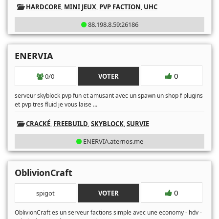
HARDCORE
,
MINI JEUX
,
PVP FACTION
,
UHC
88.198.8.59:26186
ENERVIA
0
0/0
VOTER
serveur skyblock pvp fun et amusant avec un spawn un shop f plugins
...
et pvp tres fluid je vous laise
CRACKÉ
,
FREEBUILD
,
SKYBLOCK
,
SURVIE
ENERVIA.aternos.me
OblivionCraft
0
spigot
VOTER
OblivionCraft es un serveur factions simple avec une economy - hdv -