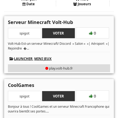
Date
Joueurs
Serveur Minecraft Volt-Hub
0
spigot
VOTER
Volt-Hub Est-un serveur Minecraft/ Discord » Salon « »| Aéroport »|
...
Rejoindre �
LAUNCHER
,
MINI JEUX
play.volt-hub.fr
CoolGames
0
spigot
VOTER
Bonjour à tous ! CoolGames et un serveur Minecraft Francophone qui
...
ouvrira bientôt ses portes.