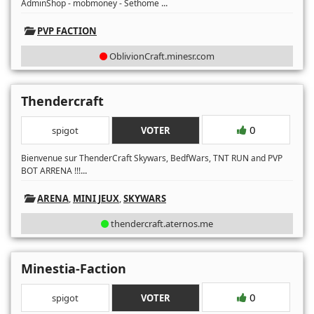
...
AdminShop - mobmoney - Sethome
PVP FACTION
OblivionCraft.minesr.com
Thendercraft
0
spigot
VOTER
Bienvenue sur ThenderCraft Skywars, BedfWars, TNT RUN and PVP
...
BOT ARRENA !!!
ARENA
,
MINI JEUX
,
SKYWARS
thendercraft.aternos.me
Minestia-Faction
0
spigot
VOTER