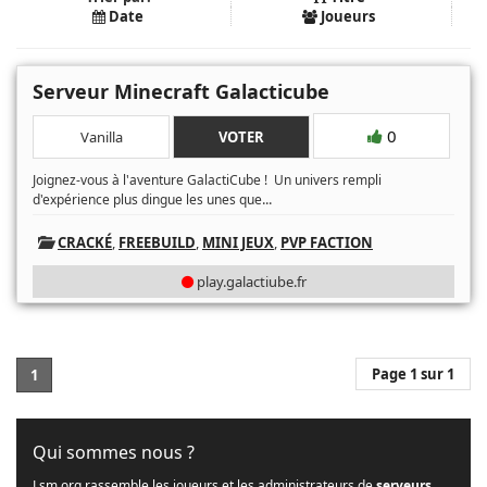
Date
Joueurs
Serveur Minecraft Galacticube
0
Vanilla
VOTER
Joignez-vous à l'aventure GalactiCube ! Un univers rempli
...
d'expérience plus dingue les unes que
CRACKÉ
,
FREEBUILD
,
MINI JEUX
,
PVP FACTION
play.galactiube.fr
Page 1 sur 1
1
Qui sommes nous ?
Lsm.org rassemble les joueurs et les administrateurs de
serveurs