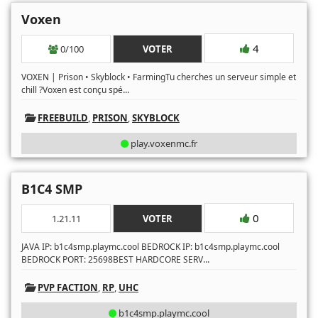
Voxen
4
0/100
VOTER
VOXEN | Prison • Skyblock • FarmingTu cherches un serveur simple et
...
chill ?Voxen est conçu spé
FREEBUILD
,
PRISON
,
SKYBLOCK
play.voxenmc.fr
B1C4 SMP
0
1.21.11
VOTER
JAVA IP: b1c4smp.playmc.cool BEDROCK IP: b1c4smp.playmc.cool
...
BEDROCK PORT: 25698BEST HARDCORE SERV
PVP FACTION
,
RP
,
UHC
b1c4smp.playmc.cool