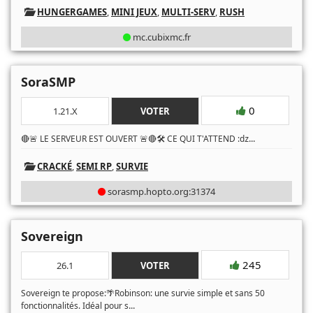
HUNGERGAMES
,
MINI JEUX
,
MULTI-SERV
,
RUSH
mc.cubixmc.fr
SoraSMP
0
1.21.X
VOTER
...
🔴🚨 LE SERVEUR EST OUVERT 🚨🔴🛠️ CE QUI T'ATTEND :ǳ
CRACKÉ
,
SEMI RP
,
SURVIE
sorasmp.hopto.org:31374
Sovereign
245
26.1
VOTER
Sovereign te propose:🌴Robinson: une survie simple et sans 50
...
fonctionnalités. Idéal pour s