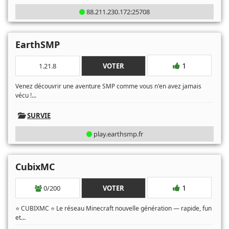
88.211.230.172:25708
EarthSMP
1
1.21.8
VOTER
Venez découvrir une aventure SMP comme vous n'en avez jamais
...
vécu !
SURVIE
play.earthsmp.fr
CubixMC
1
0/200
VOTER
⭐ CUBIXMC ⭐ Le réseau Minecraft nouvelle génération — rapide, fun
...
et