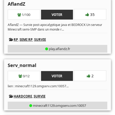
AflandZ
35
1/100
VOTER
AflandZ — Survie post-apocalyptique java et BEDROCK Un serveur
...
Minecraft semi-SMP dans un monde r
RP
,
SEMI RP
,
SURVIE
play.aflandz.fr
Serv_normal
2
0/12
VOTER
...
lien : minecraft1129.omgserv.com:10057
HARDCORE
,
SURVIE
minecraft1129.omgserv.com:10057