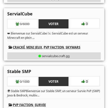
ServialCube
0
0/6000
VOTER
👑 Bienvenue sur ServialCube !⚔️ ServialCube est un serveur
...
Minecraft en plein
CRACKÉ
,
MINI JEUX
,
PVP FACTION
,
SKYWARS
servialcube.craft.gg
Stable SMP
0
0/1000
VOTER
🌍 Stable SMPBienvenue sur Stable SMP, un serveur Survie PvP (SMP)
...
Java & Bedrock, multiv
PVP FACTION
,
SURVIE