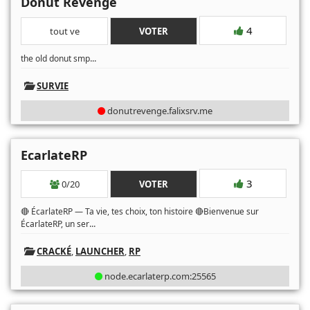
Donut Revenge
4
tout ve
VOTER
...
the old donut smp
SURVIE
donutrevenge.falixsrv.me
EcarlateRP
3
0/20
VOTER
🔴 ÉcarlateRP — Ta vie, tes choix, ton histoire 🔴Bienvenue sur
...
ÉcarlateRP, un ser
CRACKÉ
,
LAUNCHER
,
RP
node.ecarlaterp.com:25565