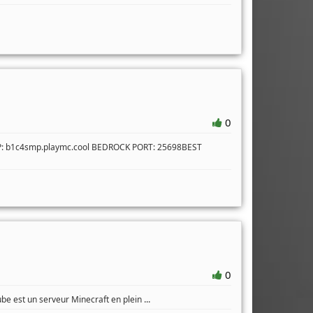
0
IP: b1c4smp.playmc.cool BEDROCK PORT: 25698BEST
0
...
ube est un serveur Minecraft en plein