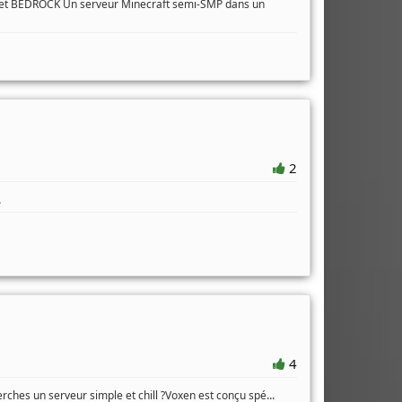
a et BEDROCK Un serveur Minecraft semi-SMP dans un
2
.
4
...
rches un serveur simple et chill ?Voxen est conçu spé