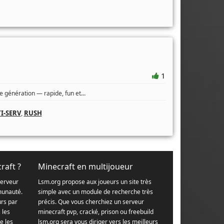
1
...
 génération — rapide, fun et
I-SERV
,
RUSH
raft ?
Minecraft en multijoueur
serveur
Lsm.org propose aux joueurs un site très
munauté.
simple avec un module de recherche très
urs par
précis. Que vous cherchiez un serveur
s les
minecraft pvp, cracké, prison ou freebuild
e les
lsm.org sera vous diriger vers les meilleurs