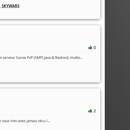
,
SKYWARS
0
...
 serveur Survie PvP (SMP) Java & Bedrock, multiv
2
...
vous n'en avez jamais vécu !