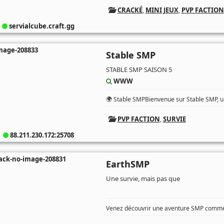
CRACKÉ
,
MINI JEUX
,
PVP FACTION
servialcube.craft.gg
Stable SMP
STABLE SMP SAISON 5
WWW
🌍 Stable SMPBienvenue sur Stable SMP, un
PVP FACTION
,
SURVIE
88.211.230.172:25708
EarthSMP
Une survie, mais pas que
Venez découvrir une aventure SMP comme 