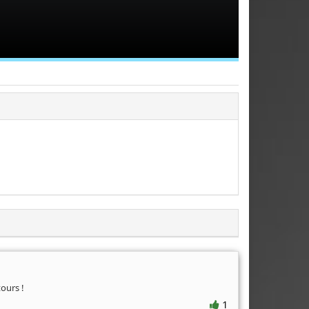
ours !
1