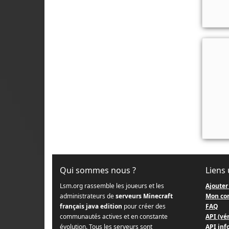
Qui sommes nous ?
Liens 
Lsm.org rassemble les joueurs et les
Ajouter
administrateurs de
serveurs Minecraft
Mon co
français java edition
pour créer des
FAQ
communautés actives et en constante
API (vér
évolution. Tous les serveurs sont
API info