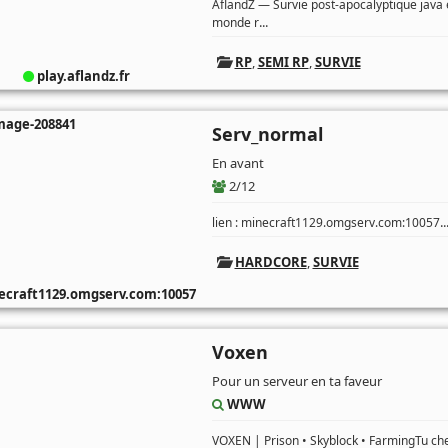
AflandZ — Survie post-apocalyptique jav
...
monde r
RP
,
SEMI RP
,
SURVIE
play.aflandz.fr
Serv_normal
En avant
2/12
..
lien : minecraft1129.omgserv.com:10057
HARDCORE
,
SURVIE
craft1129.omgserv.com:10057
Voxen
Pour un serveur en ta faveur
WWW
VOXEN | Prison • Skyblock • FarmingTu che