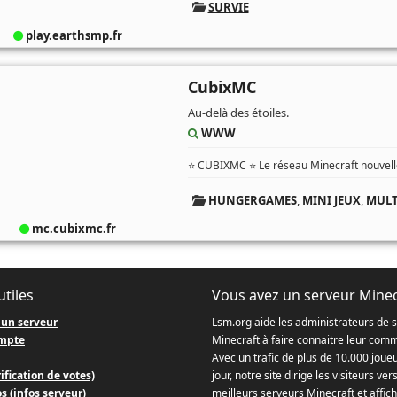
SURVIE
play.earthsmp.fr
CubixMC
Au-delà des étoiles.
WWW
⭐ CUBIXMC ⭐ Le réseau Minecraft nouvelle
HUNGERGAMES
,
MINI JEUX
,
MULT
mc.cubixmc.fr
utiles
Vous avez un serveur Minec
 un serveur
Lsm.org aide les administrateurs de 
mpte
Minecraft à faire connaitre leur com
Avec un trafic de plus de 10.000 joue
ification de votes)
jour, notre site dirige les visiteurs ver
s (infos serveur)
meilleurs serveurs Minecraft et affich