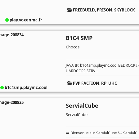
FREEBUILD
,
PRISON
,
SKYBLOCK
play.voxenmc.fr
B1C4 SMP
Chocos
JAVA IP: b1c4smp.playmc.cool BEDROCK 
...
HARDCORE SERV
PVP FACTION
,
RP
,
UHC
b1c4smp.playmc.cool
ServialCube
ServialCube
👑 Bienvenue sur ServialCube !⚔️ ServialC