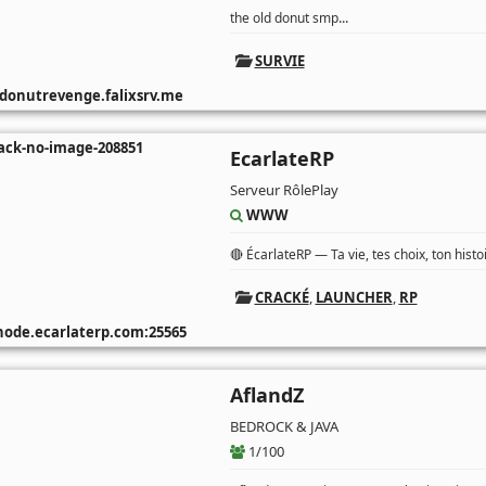
...
the old donut smp
SURVIE
donutrevenge.falixsrv.me
EcarlateRP
Serveur RôlePlay
WWW
🔴 ÉcarlateRP — Ta vie, tes choix, ton hist
CRACKÉ
,
LAUNCHER
,
RP
ode.ecarlaterp.com:25565
AflandZ
BEDROCK & JAVA
1/100