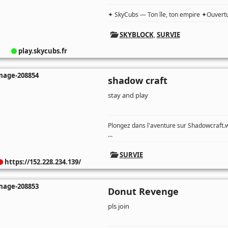
✦ SkyCubs — Ton île, ton empire ✦Ouvertu
SKYBLOCK
,
SURVIE
play.skycubs.fr
shadow craft
stay and play
Plongez dans l'aventure sur Shadowcraft.w
...
SURVIE
https://152.228.234.139/
Donut Revenge
pls join