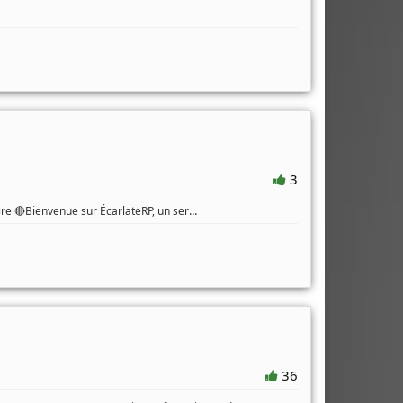
3
...
oire 🔴Bienvenue sur ÉcarlateRP, un ser
36