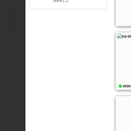
votre […]
mine