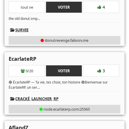
4
tout ve
VOTER
...
the old donut smp
SURVIE
donutrevenge.falixsrv.me
EcarlateRP
3
0/20
VOTER
🔴 ÉcarlateRP — Ta vie, tes choix, ton histoire 🔴Bienvenue sur
...
ÉcarlateRP, un ser
CRACKÉ
,
LAUNCHER
,
RP
node.ecarlaterp.com:25565
AflandZ