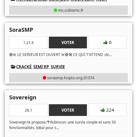
mc.cubixmc.fr
SoraSMP
0
1.21.X
VOTER
...
🔴🚨 LE SERVEUR EST OUVERT 🚨🔴🛠️ CE QUI T'ATTEND :ǳ
CRACKÉ
,
SEMI RP
,
SURVIE
sorasmp.hopto.org:31374
Sovereign
224
26.1
VOTER
Sovereign te propose:🌴Robinson: une survie simple et sans 50
...
fonctionnalités. Idéal pour s