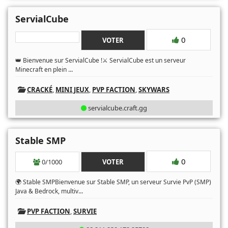
ServialCube
0
VOTER
👑 Bienvenue sur ServialCube !⚔️ ServialCube est un serveur
...
Minecraft en plein
CRACKÉ
,
MINI JEUX
,
PVP FACTION
,
SKYWARS
servialcube.craft.gg
Stable SMP
0
0/1000
VOTER
🌍 Stable SMPBienvenue sur Stable SMP, un serveur Survie PvP (SMP)
...
Java & Bedrock, multiv
PVP FACTION
,
SURVIE