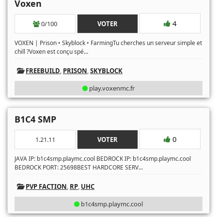
Voxen
4
0/100
VOTER
VOXEN | Prison • Skyblock • FarmingTu cherches un serveur simple et
...
chill ?Voxen est conçu spé
FREEBUILD
,
PRISON
,
SKYBLOCK
play.voxenmc.fr
B1C4 SMP
0
1.21.11
VOTER
JAVA IP: b1c4smp.playmc.cool BEDROCK IP: b1c4smp.playmc.cool
...
BEDROCK PORT: 25698BEST HARDCORE SERV
PVP FACTION
,
RP
,
UHC
b1c4smp.playmc.cool