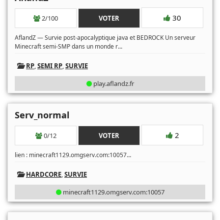
30
2/100
VOTER
AflandZ — Survie post-apocalyptique java et BEDROCK Un serveur
...
Minecraft semi-SMP dans un monde r
RP
,
SEMI RP
,
SURVIE
play.aflandz.fr
Serv_normal
2
0/12
VOTER
...
lien : minecraft1129.omgserv.com:10057
HARDCORE
,
SURVIE
minecraft1129.omgserv.com:10057