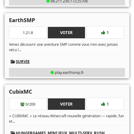
88.211.230.172:25708
EarthSMP
1
1.21.8
VOTER
Venez découvrir une aventure SMP comme vous n'en avez jamais
...
vécu !
SURVIE
play.earthsmp.fr
CubixMC
1
0/200
VOTER
⭐ CUBIXMC ⭐ Le réseau Minecraft nouvelle génération — rapide, fun
...
et
HUNGERGAMES
,
MINI JEUX
,
MULTI-SERV
,
RUSH