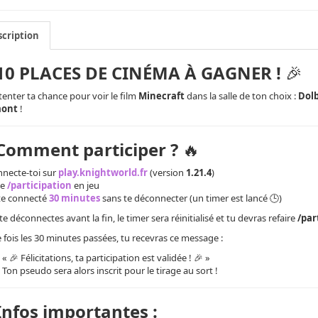
cription
10 PLACES DE CINÉMA À GAGNER !
🎉
tenter ta chance pour voir le film
Minecraft
dans la salle de ton choix :
Dol
ont
!
Comment participer ?
🔥
nnecte-toi sur
play.knightworld.fr
(version
1.21.4
)
pe
/participation
en jeu
te connecté
30 minutes
sans te déconnecter (un timer est lancé 🕒)
u te déconnectes avant la fin, le timer sera réinitialisé et tu devras refaire
/par
fois les 30 minutes passées, tu recevras ce message :
« 🎉 Félicitations, ta participation est validée ! 🎉 »
Ton pseudo sera alors inscrit pour le tirage au sort !
Infos importantes :