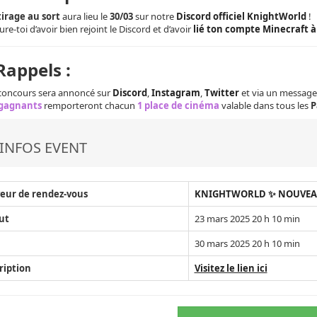
tirage au sort
aura lieu le
30/03
sur notre
Discord officiel KnightWorld
!
ure-toi d’avoir bien rejoint le Discord et d’avoir
lié ton compte Minecraft 
Rappels :
 concours sera annoncé sur
Discord
,
Instagram
,
Twitter
et via un message
 gagnants
remporteront chacun
1 place de cinéma
valable dans tous les
P
INFOS EVENT
eur de rendez-vous
KNIGHTWORLD ✨ NOUVEAU 
ut
23 mars 2025 20 h 10 min
30 mars 2025 20 h 10 min
ription
Visitez le lien ici