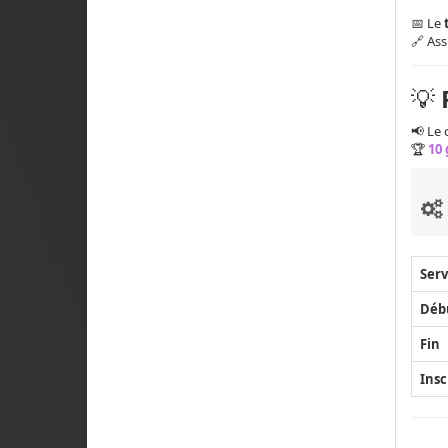
📅 Le
🔗 Ass
💡
📢 Le
🏆
10
Serv
Déb
Fin
Insc