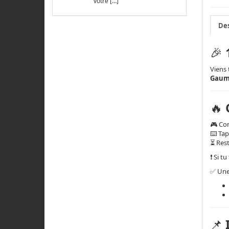
votre […]
Des
🎉
Viens 
Gaum
🔥
🎮 Co
⌨️ Ta
⏳ Res
❗ Si t
✅ Une 
📌