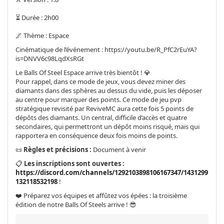
⏳ Durée : 2h00
🌌 Thème : Espace
Cinématique de l’événement : https://youtu.be/R_PfC2rEuYA?
is=DNVV6c98LqdXsRGt
Le Balls Of Steel Espace arrive très bientôt ! 💎
Pour rappel, dans ce mode de jeux, vous devez miner des
diamants dans des sphères au dessus du vide, puis les déposer
au centre pour marquer des points. Ce mode de jeu pvp
stratégique revisité par ReviveMC aura cette fois 5 points de
dépôts des diamants. Un central, difficile d’accès et quatre
secondaires, qui permettront un dépôt moins risqué, mais qui
rapportera en conséquence deux fois moins de points.
📜
Règles et précisions :
Document à venir
📋
Les inscriptions sont ouvertes :
https://discord.com/channels/1292103898106167347/1431299
132118532198
!
❤️ Préparez vos équipes et affûtez vos épées : la troisième
édition de notre Balls Of Steels arrive ! 😎