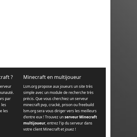
raft ?
Minecraft en multijoueur
serveur
Lsm.org propose aux joueurs un site très
munauté.
simple avec un module de recherche très
urs par
précis. Que vous cherchiez un serveur
s les
minecraft pvp, cracké, prison ou freebuild
e les
lsm.org sera vous diriger vers les meilleurs
d'entre eux ! Trouvez un
serveur Minecraft
multijoueur
, entrez l'ip du serveur dans
votre client Minecraft et jouez !