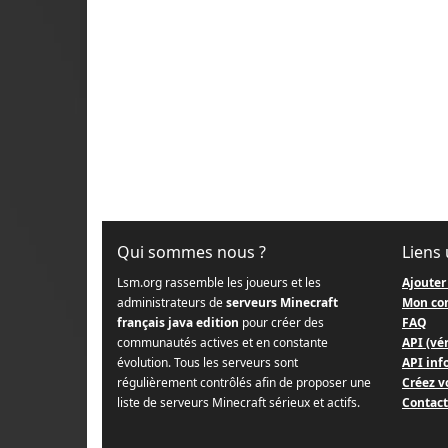
Qui sommes nous ?
Liens 
Lsm.org rassemble les joueurs et les
Ajouter
administrateurs de
serveurs Minecraft
Mon co
français java edition
pour créer des
FAQ
communautés actives et en constante
API (vér
évolution. Tous les serveurs sont
API info
régulièrement contrôlés afin de proposer une
Créez v
liste de serveurs Minecraft sérieux et actifs.
Contact