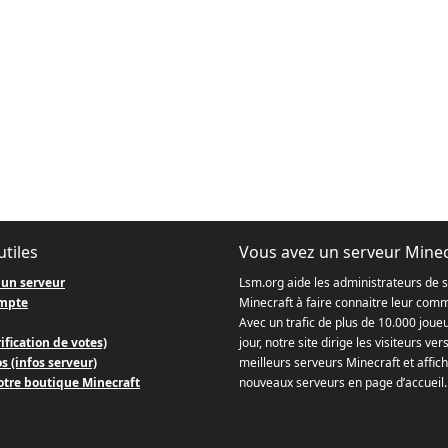
utiles
Vous avez un serveur Minec
 un serveur
Lsm.org aide les administrateurs de 
mpte
Minecraft à faire connaitre leur com
Avec un trafic de plus de 10.000 joue
ification de votes)
jour, notre site dirige les visiteurs ver
s (infos serveur)
meilleurs serveurs Minecraft et affich
otre boutique Minecraft
nouveaux serveurs en page d’accueil.