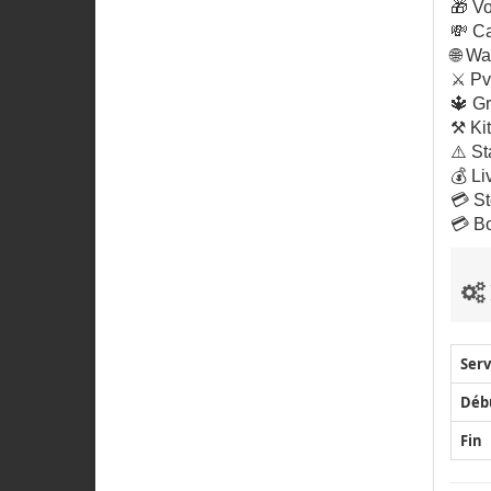
🎁 V
💸 Ca
🌐 Wa
⚔️ Pv
🔱 Gr
⚒️ Ki
⚠️ St
💰 Li
💳 St
💳 B
Serv
Déb
Fin