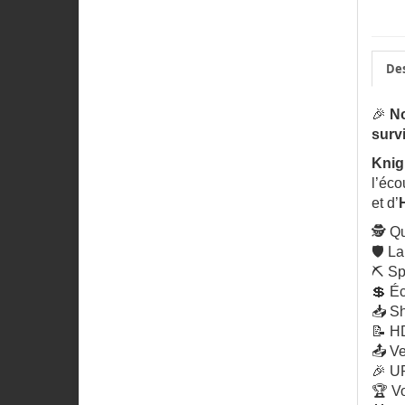
Des
🎉
No
surv
Knig
l’éco
et d’
🕵️ Q
🛡️ L
⛏️ S
💲 É
📥 Sh
📝 HD
📤 Ve
🎉 U
🏆 Vo