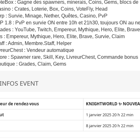
oteBox : Gagne des spawners, minerais, Coins, Gems, blocs de
sino : Crates, Loterie, Box, Coins, VoteFly, Head
rp : Survie, Minage, Nether, Quêtes, Casino, PvP
P 1.8 : PvP en survie ON entre 10h et 21h30, toujours ON au ne
ades : YouTube, Twitch, Empereur, Mythique, Hero, Elite, Brav
ts : Empereur, Mythique, Hero, Elite, Brave, Survie, Claim
aff : Admin, Membre.Staff, Helper
vreurChest : Vendeur automatique
ore : Spawner rare, Skill, Key, LivreurChest, Commande bonus
outique : Grades, Claim, Gems
INFOS EVENT
eur de rendez-vous
KNIGHTWORLD ✨ NOUVEAU 
ut
1 janvier 2025 20 h 22 min
8 janvier 2025 20 h 22 min