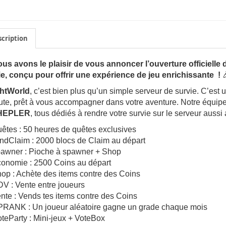
cription
us avons le plaisir de vous annoncer l’ouverture officielle
ie, conçu pour offrir une expérience de jeu enrichissante !

ht
World
, c’est bien plus qu’un simple serveur de survie. C’es
ute, prêt à vous accompagner dans votre aventure. Notre équip
HEPLER
, tous dédiés à rendre votre survie sur le serveur aussi
uêtes : 50 heures de quêtes exclusives
andClaim : 2000 blocs de Claim au départ
pawner : Pioche à spawner + Shop
conomie : 2500 Coins au départ
op : Achète des items contre des Coins
V : Vente entre joueurs
nte : Vends tes items contre des Coins
PRANK : Un joueur aléatoire gagne un grade chaque mois
teParty : Mini-jeux + VoteBox