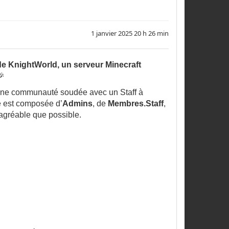
1 janvier 2025 20 h 26 min
 de
Knight
World
, un serveur Minecraft

t une communauté soudée avec un Staff à
e est composée d’
Admins
, de
Membres.Staff
,
 agréable que possible.