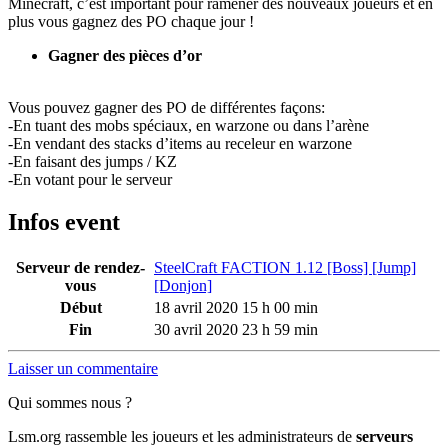
Minecraft, c’est important pour ramener des nouveaux joueurs et en
plus vous gagnez des PO chaque jour !
Gagner des pièces d’or
Vous pouvez gagner des PO de différentes façons:
-En tuant des mobs spéciaux, en warzone ou dans l’arène
-En vendant des stacks d’items au receleur en warzone
-En faisant des jumps / KZ
-En votant pour le serveur
Infos event
Serveur de rendez-
SteelCraft FACTION 1.12 [Boss] [Jump]
vous
[Donjon]
Début
18 avril 2020 15 h 00 min
Fin
30 avril 2020 23 h 59 min
Laisser un commentaire
Qui sommes nous ?
Lsm.org rassemble les joueurs et les administrateurs de
serveurs