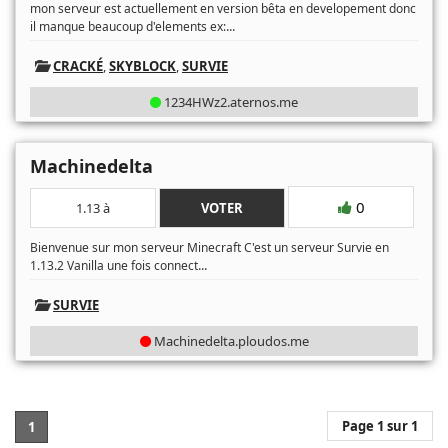
mon serveur est actuellement en version bêta en developement donc
...
il manque beaucoup d'elements ex:
CRACKÉ
,
SKYBLOCK
,
SURVIE
1234HWz2.aternos.me
Machinedelta
0
1.13 à
VOTER
Bienvenue sur mon serveur Minecraft C'est un serveur Survie en
...
1.13.2 Vanilla une fois connect
SURVIE
Machinedelta.ploudos.me
Page 1 sur 1
1