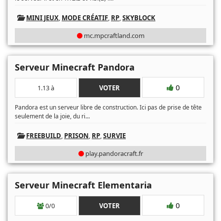
MINI JEUX
,
MODE CRÉATIF
,
RP
,
SKYBLOCK
mc.mpcraftland.com
Serveur Minecraft Pandora
0
1.13 à
VOTER
Pandora est un serveur libre de construction. Ici pas de prise de tête
...
seulement de la joie, du ri
FREEBUILD
,
PRISON
,
RP
,
SURVIE
play.pandoracraft.fr
Serveur Minecraft Elementaria
0
0/0
VOTER