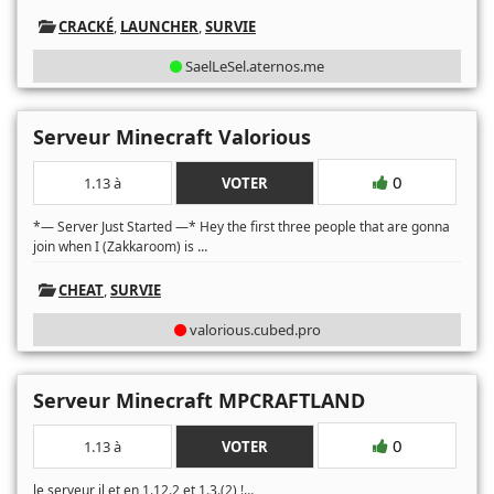
CRACKÉ
,
LAUNCHER
,
SURVIE
SaelLeSel.aternos.me
Serveur Minecraft Valorious
0
1.13 à
VOTER
*— Server Just Started —* Hey the first three people that are gonna
...
join when I (Zakkaroom) is
CHEAT
,
SURVIE
valorious.cubed.pro
Serveur Minecraft MPCRAFTLAND
0
1.13 à
VOTER
...
le serveur il et en 1.12.2 et 1.3.(2) !