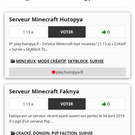
Serveur Minecraft Hutopya
0
1.13 à
VOTER
IP: play.hutopya.fr - Serveur Minecraft tout nouveau ! [1.13.x] » Créatif
...
» Survie » Skyblock To
MINI JEUX
,
MODE CRÉATIF
,
SKYBLOCK
,
SURVIE
play.hutopya.fr
Serveur Minecraft Faknya
0
1.13 à
VOTER
Faknya est un serveur récent ayant ouvert ses portes le 04 avril 2019.
...
Il s'agit d'un serveur Pvp
CRACKÉ
,
DONJON
,
PVP FACTION
,
SURVIE