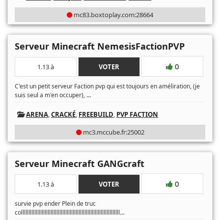
mc83.boxtoplay.com:28664
Serveur Minecraft NemesisFactionPVP
0
1.13 à
VOTER
C'est un petit serveur Faction pvp qui est toujours en améliration, (je
...
suis seul a m'en occuper),
ARENA
,
CRACKÉ
,
FREEBUILD
,
PVP FACTION
mc3.mccube.fr:25002
Serveur Minecraft GANGcraft
0
1.13 à
VOTER
survie pvp ender Plein de truc
...
colllllllllllllllllllllllllllllllllllllllllllllllllllllllllllllllllll