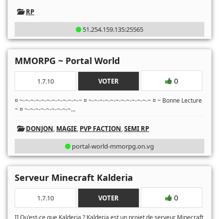
RP
51.254.159.135:25565
MMORPG ~ Portal World
0
1.7.10
VOTER
¤ ~-~-~-~-~-~-~-~-~-~-~-~ ¤ ~-~-~-~-~-~-~-~-~-~-~-~ ¤ ~ Bonne Lecture
...
~ ¤ ~-~-~-~-~-~-~-~-~
DONJON
,
MAGIE
,
PVP FACTION
,
SEMI RP
portal-world-mmorpg.on.vg
Serveur Minecraft Kalderia
0
1.7.10
VOTER
I] Qu'est-ce que Kalderia ? Kalderia est un projet de serveur Minecraft