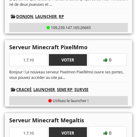
...
né de deux joueuses et
DONJON
,
LAUNCHER
,
RP
109.239.147.165:26665
Serveur Minecraft PixelMmo
0
1.7.10
VOTER
Bonjour ! Le nouveau serveur Pixelmon PixelMmo ouvre ses portes,
...
vous pouvez accéder au site pa
CRACKÉ
,
LAUNCHER
,
SEMI RP
,
SURVIE
Utilisez le launcher !
Serveur Minecraft Megaltis
0
1.7.10
VOTER