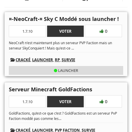
¤-NeoCraft-¤ Sky C Moddé sous launcher !
0
1.7.10
VOTER
NeoCraft n'est maintenant plus un serveur PVP Faction mais un
...
serveur SkyConquiert ! Mais qu'est-ce
CRACKÉ
,
LAUNCHER
,
RP
,
SURVIE
LAUNCHER
Serveur Minecraft GoldFactions
0
1.7.10
VOTER
GoldFactions, qu’est-ce que c’est ? GoldFactions est un serveur PvP
...
Faction moddé pas comme les
CRACKÉ
,
LAUNCHER
,
PVP FACTION
,
SURVIE