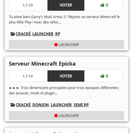
0
1.7.10
VOTER
Tu aime bien Garry's Mod, Arma 3 ? Rejoins un serveur Minecraft le
...
plus Rôle Play ! Avec des véhic
CRACKÉ
,
LAUNCHER
,
RP
LAUNCHER
Serveur Minecraft Epicka
0
1.7.10
VOTER
►►► Trois dimensions principales pour trois époques différentes,
...
des assauts, mods et plugin
CRACKÉ
,
DONJON
,
LAUNCHER
,
SEMI RP
LAUNCHER